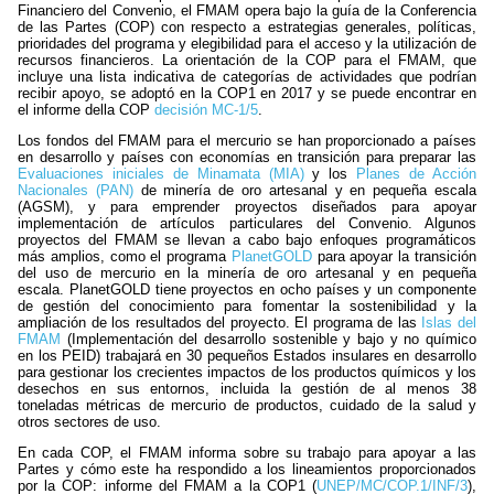
Financiero del Convenio, el FMAM opera bajo la guía de la Conferencia
de las Partes (COP) con respecto a estrategias generales, políticas,
prioridades del programa y elegibilidad para el acceso y la utilización de
recursos financieros. La orientación de la COP para el FMAM, que
incluye una lista indicativa de categorías de actividades que podrían
recibir apoyo, se adoptó en la COP1 en 2017 y se puede encontrar en
el informe della COP
decisión MC-1/5
.
Los fondos del FMAM para el mercurio se han proporcionado a países
en desarrollo y países con economías en transición para preparar las
Evaluaciones iniciales de Minamata (MIA)
y los
Planes de Acción
Nacionales (PAN)
de minería de oro artesanal y en pequeña escala
(AGSM), y para emprender proyectos diseñados para apoyar
implementación de artículos particulares del Convenio. Algunos
proyectos del FMAM se llevan a cabo bajo enfoques programáticos
más amplios, como el programa
PlanetGOLD
para apoyar la transición
del uso de mercurio en la minería de oro artesanal y en pequeña
escala. PlanetGOLD tiene proyectos en ocho países y un componente
de gestión del conocimiento para fomentar la sostenibilidad y la
ampliación de los resultados del proyecto. El programa de las
Islas del
FMAM
(Implementación del desarrollo sostenible y bajo y no químico
en los PEID) trabajará en 30 pequeños Estados insulares en desarrollo
para gestionar los crecientes impactos de los productos químicos y los
desechos en sus entornos, incluida la gestión de al menos 38
toneladas métricas de mercurio de productos, cuidado de la salud y
otros sectores de uso.
En cada COP, el FMAM informa sobre su trabajo para apoyar a las
Partes y cómo este ha respondido a los lineamientos proporcionados
por la COP: informe del FMAM a la COP1 (
UNEP/MC/COP.1/INF/3
),