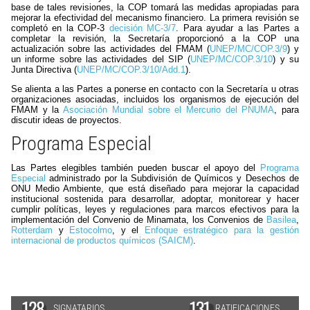
base de tales revisiones, la COP tomará las medidas apropiadas para
mejorar la efectividad del mecanismo financiero. La primera revisión se
completó en la COP-3
decisión MC-3/7
. Para ayudar a las Partes a
completar la revisión, la Secretaría proporcionó a la COP una
actualización sobre las actividades del FMAM (
UNEP/MC/COP.3/9
) y
un informe sobre las actividades del SIP (
UNEP/MC/COP.3/10
) y su
Junta Directiva (
UNEP/MC/COP.3/10/Add.1
).
Se alienta a las Partes a ponerse en contacto con la Secretaría u otras
organizaciones asociadas, incluidos los organismos de ejecución del
FMAM y la
Asociación Mundial sobre el Mercurio del PNUMA
, para
discutir ideas de proyectos.
Programa Especial
Las Partes elegibles también pueden buscar el apoyo del
Programa
Especial
administrado por la Subdivisión de Químicos y Desechos de
ONU Medio Ambiente, que está diseñado para mejorar la capacidad
institucional sostenida para desarrollar, adoptar, monitorear y hacer
cumplir políticas, leyes y regulaciones para marcos efectivos para la
implementación del Convenio de Minamata, los Convenios de
Basilea
,
Rotterdam
y
Estocolmo
, y el
Enfoque estratégico para la gestión
internacional de productos químicos (SAICM)
.
128
131
SIGNATARIOS
RATIFICACIONES