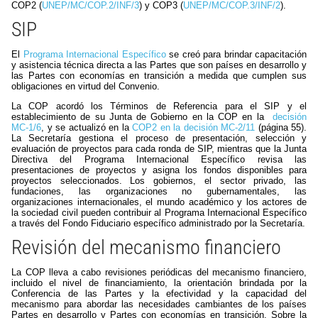
COP2 (
UNEP/MC/COP.2/INF/3
) y COP3 (
UNEP/MC/COP.3/INF/2
).
SIP
El
Programa Internacional Específico
se creó para brindar capacitación
y asistencia técnica directa a las Partes que son países en desarrollo y
las Partes con economías en transición a medida que cumplen sus
obligaciones en virtud del Convenio.
La COP acordó los Términos de Referencia para el SIP y el
establecimiento de su Junta de Gobierno en la COP en la
decisión
MC-1/6
, y se actualizó en la
COP2 en la decisión MC-2/11
(página 55).
La Secretaría gestiona el proceso de presentación, selección y
evaluación de proyectos para cada ronda de SIP, mientras que la Junta
Directiva del Programa Internacional Específico revisa las
presentaciones de proyectos y asigna los fondos disponibles para
proyectos seleccionados. Los gobiernos, el sector privado, las
fundaciones, las organizaciones no gubernamentales, las
organizaciones internacionales, el mundo académico y los actores de
la sociedad civil pueden contribuir al Programa Internacional Específico
a través del Fondo Fiduciario específico administrado por la Secretaría.
Revisión del mecanismo financiero
La COP lleva a cabo revisiones periódicas del mecanismo financiero,
incluido el nivel de financiamiento, la orientación brindada por la
Conferencia de las Partes y la efectividad y la capacidad del
mecanismo para abordar las necesidades cambiantes de los países
Partes en desarrollo y Partes con economías en transición. Sobre la